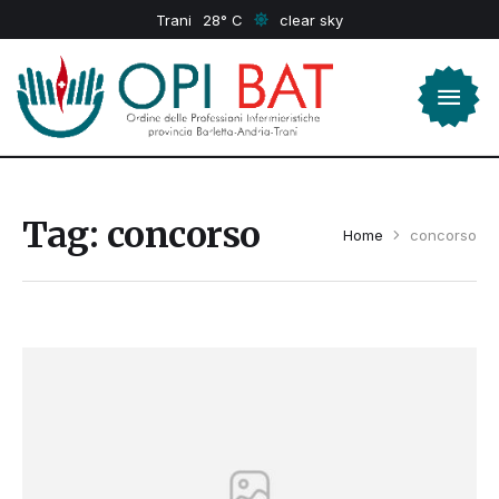
Trani
28
clear sky
Tag:
concorso
Home
concorso