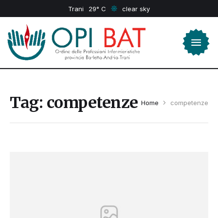
Trani
29
clear sky
Tag:
competenze
Home
competenze