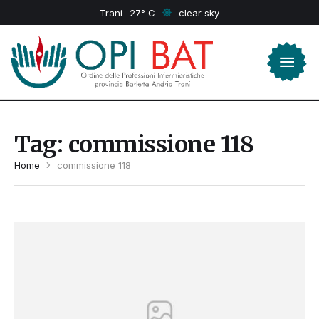
Trani
27
clear sky
Tag:
commissione 118
Home
commissione 118