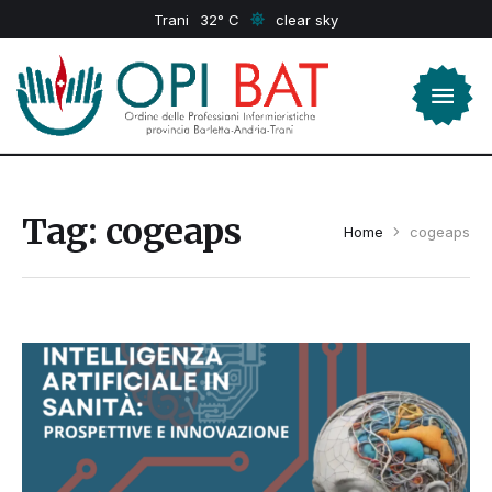
Trani
32
clear sky
Tag:
cogeaps
Home
cogeaps