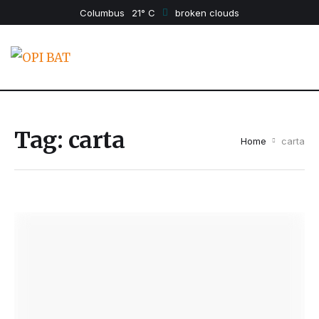
Columbus
21
broken clouds
Tag:
carta
Home
carta