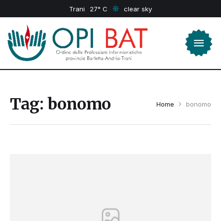
Trani
27
clear sky
Tag:
bonomo
Home
bonomo