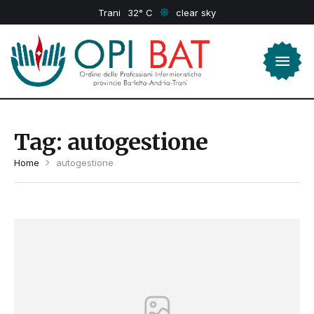
Trani
32
clear sky
Tag:
autogestione
Home
autogestione