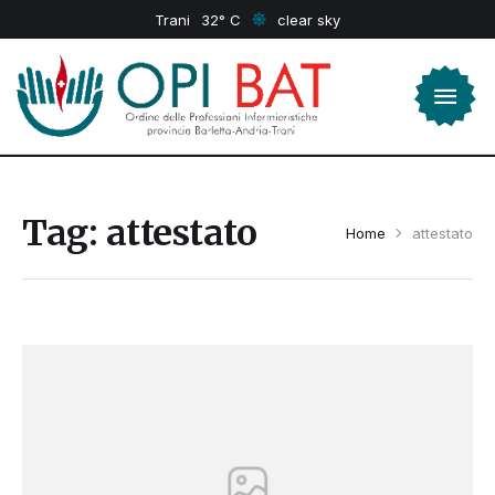
Trani
32
clear sky
Tag:
attestato
Home
attestato