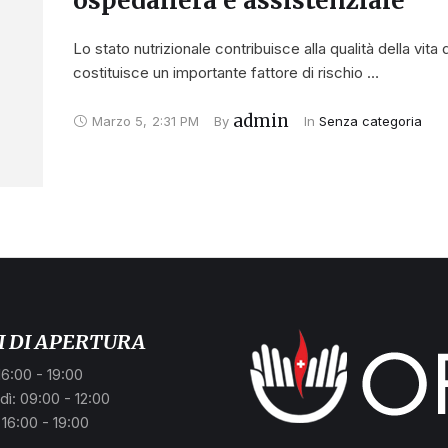
ospedaliera e assistenziale
Lo stato nutrizionale contribuisce alla qualità della vita
costituisce un importante fattore di rischio …
admin
Marzo 5
,
2:31 PM
By 
In 
Senza categoria
I DI APERTURA
16:00 - 19:00
ì: 09:00 - 12:00
 16:00 - 19:00