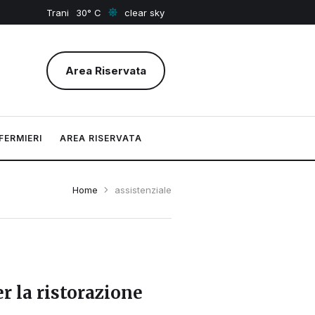
Trani
30
clear sky
Area Riservata
FERMIERI
AREA RISERVATA
Home
assistenziale
r la ristorazione