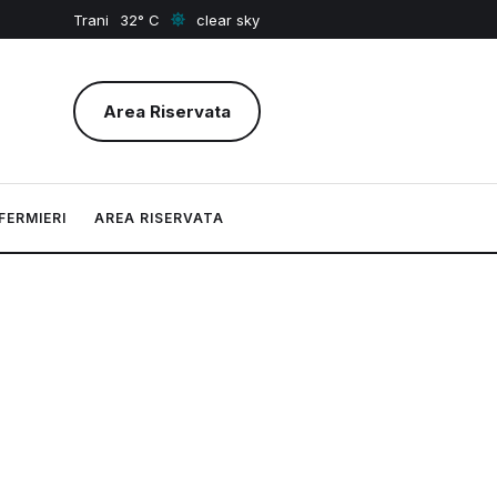
Trani
32
clear sky
Area Riservata
FERMIERI
AREA RISERVATA